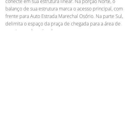
conecte em sua estrutura linear. Na porção Norte, o
balanço de sua estrutura marca o acesso principal, com
frente para Auto Estrada Marechal Osório. Na parte Sul,
delimita o espaço da praça de chegada para a área de
eventos e educacional.
Cada edifício proposto possui uma identidade visual
própria e ao mesmo tempo integradora.
O Edifício Administrativo marca e estabelece o caráter
institucional. Paralelo à Auto Estrada Marechal Osório,
próximo ao acesso principal, esse prédio constitui-se no
volume mais alto do conjunto. O programa de
necessidades da Fecomércio-RS foi organizado em dois
blocos articulados; a base, que abriga as áreas de apoio
para eventos e lazer; o corpo, que abriga os ambientes de
trabalho e os escritórios.
O Centro Educacional tem seu programa distribuído ao